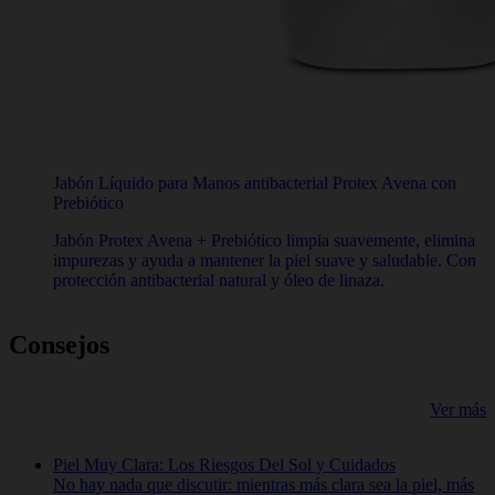
Jabón Líquido para Manos antibacterial Protex Avena con
Prebiótico
Jabón Protex Avena + Prebiótico limpia suavemente, elimina
impurezas y ayuda a mantener la piel suave y saludable. Con
protección antibacterial natural y óleo de linaza.
Consejos
Ver más
Piel Muy Clara: Los Riesgos Del Sol y Cuidados
No hay nada que discutir: mientras más clara sea la piel, más