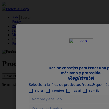
skipt to main content
Sobre
Protex
Productos
Familia
Mujer
Hombre
Profesional
Productos Protex®
Filtrar Productos
Se muestran
16