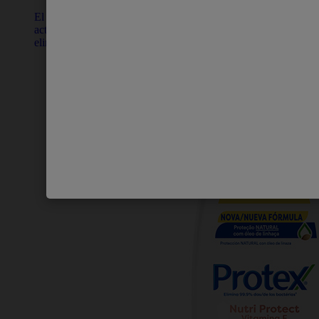
El jabón antibacterial Protex Carbón Detox combina carbón
activado y óleo de linaza para limpiar profundamente la piel y
eliminar bacterias e impurezas. ¡Pruébalo!