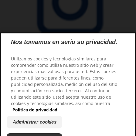
Nos tomamos en serio su privacidad.
Utilizamos cookies y tecnologías similares para
comprender cómo utiliza nuestro sitio web y crear
experiencias más valiosas para usted. Estas cookies
Familia
pueden utilizarse para diferentes fines, como
Mujer
publicidad personalizada, medición del uso del sitio
Hombre
y comunicación con socios terceros. Al continuar
Profesional
utilizando este sitio, usted acepta nuestro uso de
Productos
cookies y tecnologías similares, así como nuestra .
Sobre Protex
Política de privacidad.
Política de privacidad
|
Gestionar mis derechos de datos
|
Administrar cookies
Administrar cookies
|
Promociones
|
Colgate Palmolive
|
Contacto
©
2026
Colgate-Palmolive Company. Todos los derechos